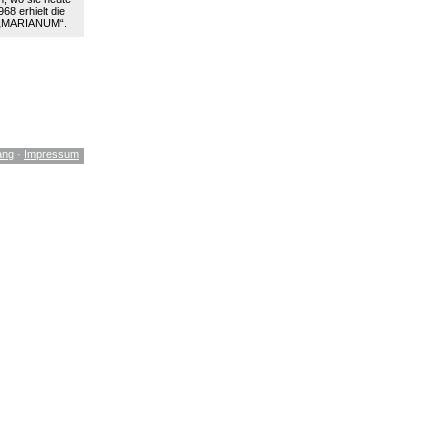
68 erhielt die
 „MARIANUM“.
ang
·
Impressum