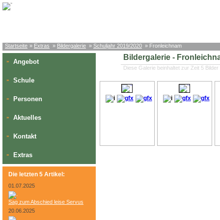
Startseite
»
Extras
»
Bildergalerie
»
Schuljahr 2019/2020
» Fronleichnam
Bildergalerie - Fronleichn
Angebot
»
Diese Galerie beinhaltet zur Zeit 5 Bilder
Schule
»
Personen
»
Aktuelles
»
Kontakt
»
Extras
»
Die letzten 5 Artikel:
01.07.2025
Sag zum Abschied leise Servus
20.06.2025