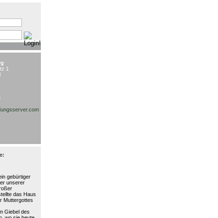
:
rg
tz 1
l
3
ungsserver.com
e:
in gebürtiger
ter unserer
großer
stellte das Haus
r Muttergottes
am Giebel des
, wo sie heute