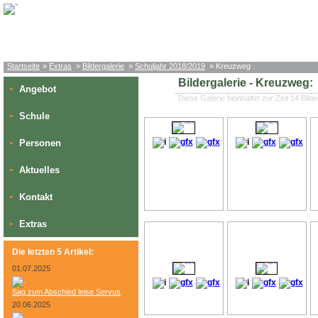
Startseite
»
Extras
»
Bildergalerie
»
Schuljahr 2018/2019
» Kreuzweg
Bildergalerie - Kreuzweg:
Angebot
»
Diese Galerie beinhaltet zur Zeit 14 Bilde
Schule
»
Personen
»
Aktuelles
»
Kontakt
»
Extras
»
Die letzten 5 Artikel:
01.07.2025
Sag zum Abschied leise Servus
20.06.2025