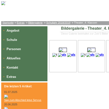
Startseite
»
Extras
»
Bildergalerie
»
Schuljahr 2018/2019
» Theater_4. Klassen
Bildergalerie - Theater_4.
Angebot
»
Diese Galerie beinhaltet zur Zeit 5 Bilder
Schule
»
Personen
»
Aktuelles
»
Kontakt
»
Extras
»
Die letzten 5 Artikel:
01.07.2025
Sag zum Abschied leise Servus
20.06.2025