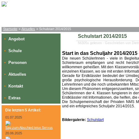
Startseite
»
Aktuelles
» Schulstart 2014/2015
Schulstart 2014/2015
Angebot
»
56305x gelesen - Geschrieben von Die
Schule
»
Start in das Schuljahr 2014/2015
Die neuen SchülerInnen - viele in Begleitu
Personen
»
Schieleraum empfangen und recht herzlic
willkommen geheißen. Mit den Klassenvorstä
einzelnen Klassen, wo sie mit ersten Informa
Aktuelles
»
Gerade für Erstklässler bedeutet der Umstie
große psychologische Herausforderung. D
LehrerInnen und die noch unbekannten Mitsch
Kontakt
»
Um diesem Phänomen entgegenzuwirken, sind
Schülerinnen der 4. Klassen fungieren in d
Erstklässler mit Informationen, die helfen, di
Extras
»
Die Schulgemeinschaft der Privaten NMS Ma
und ein erfolgreiches Schuljahr 2014/2015.
Die letzten 5 Artikel:
01.07.2025
Bildergalerie:
Schulstart
Sag zum Abschied leise Servus
20.06.2025