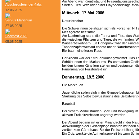
Am Abend war Kreativität und Präsentationsgeschic
Abschiedsfeier der 4abc
Sketch, Lied, Witz oder einer Playbackeinlage stell
12.06.2025
Mittwoch, 17.Mai 2006
Servus Marianum
Naturforscher
27.05.2025
Die SchülerInnen betätigten sich als Forscher. PH 
Messgeräte bestimmt.
Am Nachmittag stand die Fauna und Flora des Wald
Sportfest 2025
die typischen Pflanzen und Tiere, die wir fanden. 
05.05.2025
Wasserbewohnern. Ein Höhepunkt war der Fund ei
Tannenzapfenwettlauf endete unser Naturforscherta
Bierbaum eine kurze Rast.
Bundesheer-Tag
Der Abend war der Straßenkunst gewidmet. Das Le
SchülerInnen des Marianums. Es entstanden Gedicht
bei den jungen Künstlern stehen und bestaunten die
Panorama von Fürstenfeld ein.
Donnerstag, 18.5.2006
Die Marke Ich
Jugendliche sollen sich in der Gruppe behaupten k
Stärkung des Selbstbewusstseins des Selbstwertge
Baseball
Bei diesem Modul standen Spaß und Bewegung im Mi
aktiven Freizeitverhalten angeregt werden.
Der Abend begann mit einer Maiandacht in der Nat
Auswirkungen der Gelsenplage konnten wir noch am
zurück zum Gästehaus. Bei der Preisverleihung für
Ein Quiz weckte die Aufmerksamkeit bis zum Schlu