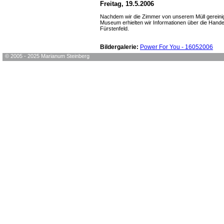
Freitag, 19.5.2006
Nachdem wir die Zimmer von unserem Müll gereinigt
Museum erhielten wir Informationen über die Hand
Fürstenfeld.
Bildergalerie:
Power For You - 16052006
© 2005 - 2025 Marianum Steinberg