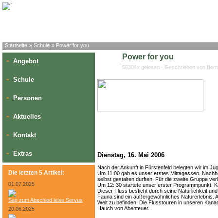
Startseite
»
Schule
» Power for you
Power for you
Angebot
»
56304x gelesen - Geschrieben von Bern
Schule
»
Personen
»
Aktuelles
»
Kontakt
»
Extras
»
Dienstag, 16. Mai 2006
Nach der Ankunft in Fürstenfeld belegten wir im 
Die letzten 5 Artikel:
Um 11:00 gab es unser erstes Mittagessen. Nachher
selbst gestalten durften. Für die zweite Gruppe ve
01.07.2025
Um 12: 30 startete unser erster Programmpunkt: Kan
Dieser Fluss besticht durch seine Natürlichkeit und
Fauna sind ein außergewöhnliches Naturerlebnis. A
Sag zum Abschied leise Servus
Welt zu befinden. Die Flusstouren in unseren Kanad
Hauch von Abenteuer.
20.06.2025