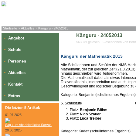
Startseite
»
Aktuelles
» Känguru - 24052013
Känguru - 24052013
Angebot
»
56304x gelesen - Geschrieben von Bern
Schule
»
Känguru der Mathematik 2013
Personen
»
Alle Schülerinnen und Schüler der NMS Mar
Mathematik, der zur gleichen Zeit (21.3.2013
Aktuelles
»
hinaus geschrieben wird, teilgenommen.
Die Mathematik soll dabei als etwas Intere
Textverständnis, Interpretation und auch Impr
Kontakt
»
Geschwindigkeit und logischer Begabung zu d
Kategorie: Benjamin (schulinternes Ergebnis)
Extras
»
5. Schulstufe
Die letzten 5 Artikel:
Platz:
Benjamin Böhm
Platz:
Nico Szauer
01.07.2025
Platz:
Luca Treiber
Sag zum Abschied leise Servus
20.06.2025
Kategorie: Kadett (schulinternes Ergebnis)