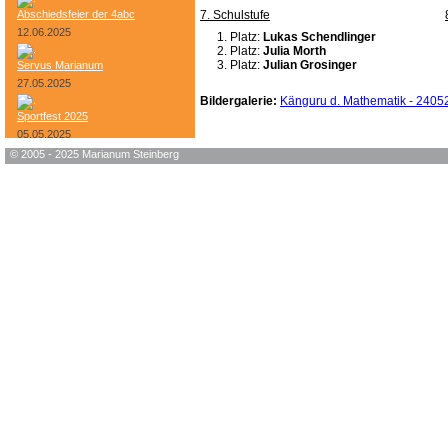
Abschiedsfeier der 4abc
7. Schulstufe
12.06.2025
Platz:
Lukas Schendlinger
Platz:
Julia Morth
Platz:
Julian Grosinger
Servus Marianum
27.05.2025
Bildergalerie:
Känguru d. Mathematik - 2405
Sportfest 2025
05.05.2025
© 2005 - 2025 Marianum Steinberg
Bundesheer-Tag