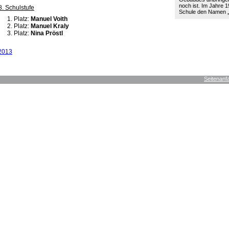
noch ist. Im Jahre 19
8. Schulstufe
Schule den Namen
Platz:
Manuel Voith
Platz:
Manuel Kraly
Platz:
Nina Pröstl
2013
Seitenanf