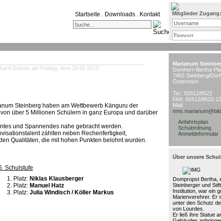
Mitglieder Zugang
Startseite
.
Downloads
.
Kontakt
Marianum Steinbe
hard Draxler am Freitag, dem 24.05.2013
Domherr-Bertha-Pla
7453 Steinberg/Dörf
Österreich
Tel.: 02612/8522
FAX: 02612/8522-1
ianum Steinberg haben am Wettbewerb Känguru der
Mail:
nms.marianum@bild
) von über 5 Millionen Schülern in ganz Europa und darüber
Anfahrtsplan
ssantes und Spannendes nahe gebracht werden.
Schulordnung
ovisationstalent zählten neben Rechenfertigkeit,
Anmeldeformular
en Qualitäten, die mit hohen Punkten belohnt wurden.
Über unsere Schul
6. Schulstufe
Platz:
Niklas Klausberger
Dompropst Bertha, e
Platz:
Manuel Hatz
Steinberger und Stif
Institution, war ein 
Platz:
Julia Windisch / Köller Markus
Marienverehrer. Er 
unter den Schutz de
von Lourdes.
Er ließ ihre Statue 
Gebäudes anbringen