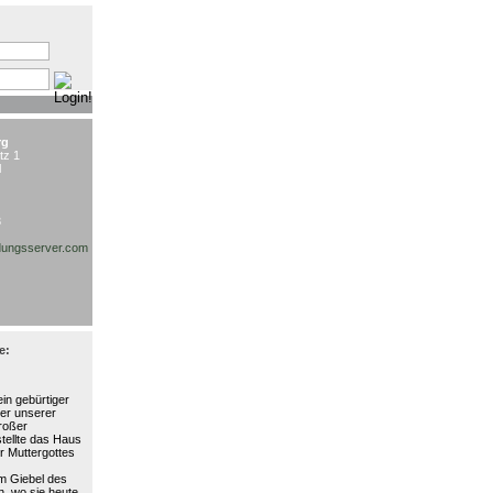
:
rg
tz 1
l
3
ungsserver.com
e:
in gebürtiger
ter unserer
großer
stellte das Haus
r Muttergottes
am Giebel des
, wo sie heute