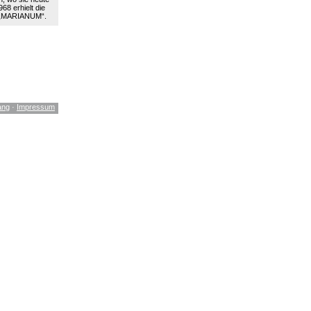
68 erhielt die
 „MARIANUM“.
ang
·
Impressum