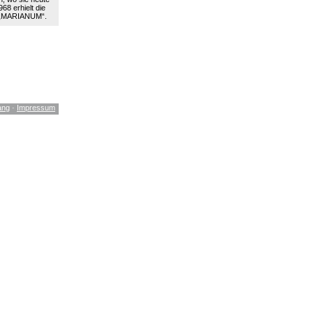
68 erhielt die
 „MARIANUM“.
ang
·
Impressum