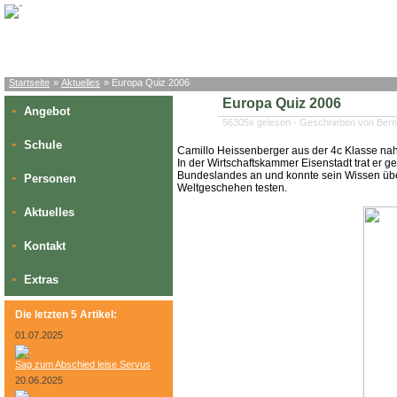
Startseite
»
Aktuelles
» Europa Quiz 2006
Europa Quiz 2006
Angebot
»
56305x gelesen - Geschrieben von Bern
Schule
»
Camillo Heissenberger aus der 4c Klasse nahm
In der Wirtschaftskammer Eisenstadt trat er 
Bundeslandes an und konnte sein Wissen über
Personen
»
Weltgeschehen testen.
Aktuelles
»
Kontakt
»
Extras
»
Die letzten 5 Artikel:
01.07.2025
Sag zum Abschied leise Servus
20.06.2025