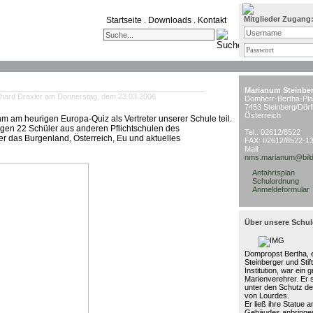
Mitglieder Zugang
Startseite
.
Downloads
.
Kontakt
Marianum Steinbe
hard Draxler am Donnerstag, dem 23.03.2006
Domherr-Bertha-Pla
7453 Steinberg/Dörf
Österreich
 am heurigen Europa-Quiz als Vertreter unserer Schule teil.
gegen 22 Schüler aus anderen Pflichtschulen des
Tel.: 02612/8522
 das Burgenland, Österreich, Eu und aktuelles
FAX: 02612/8522-1
Mail:
nms.marianum@bild
Anfahrtsplan
Schulordnung
Anmeldeformular
Über unsere Schul
Dompropst Bertha, e
Steinberger und Stif
Institution, war ein 
Marienverehrer. Er 
unter den Schutz de
von Lourdes.
Er ließ ihre Statue 
Gebäudes anbringen