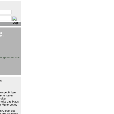
:
rg
tz 1
l
3
ungsserver.com
e:
in gebürtiger
ter unserer
großer
stellte das Haus
r Muttergottes
am Giebel des
, wo sie heute