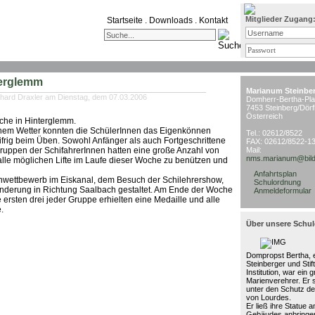
Mitglieder Zugang
Startseite
.
Downloads
.
Kontakt
terglemm
Marianum Steinbe
hard Draxler am Dienstag, dem 07.03.2006
Domherr-Bertha-Pla
7453 Steinberg/Dörf
Österreich
che in Hinterglemm.
önem Wetter konnten die SchülerInnen das Eigenkönnen
Tel.: 02612/8522
rig beim Üben. Sowohl Anfänger als auch Fortgeschrittene
FAX: 02612/8522-1
Gruppen der SchifahrerInnen hatten eine große Anzahl von
Mail:
nms.marianum@bild
alle möglichen Lifte im Laufe dieser Woche zu benützen und
Anfahrtsplan
ettbewerb im Eiskanal, dem Besuch der Schilehrershow,
Schulordnung
nderung in Richtung Saalbach gestaltet. Am Ende der Woche
Anmeldeformular
ersten drei jeder Gruppe erhielten eine Medaille und alle
.
Über unsere Schul
Dompropst Bertha, e
Steinberger und Stif
Institution, war ein 
Marienverehrer. Er 
unter den Schutz de
von Lourdes.
Er ließ ihre Statue 
Gebäudes anbringen