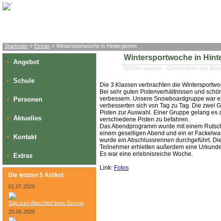
Startseite
»
Extras
» Wintersportwoche in Hinterglemm
Wintersportwoche in Hin
Angebot
»
56309x gelesen - Geschrieben von Bern
Schule
»
Die 3.Klassen verbrachten die Wintersportwo
Bei sehr guten Pistenverhältnissen und sch
verbessern. Unsere Snowboardgruppe war eif
Personen
»
verbesserten sich von Tag zu Tag. Die zwei 
Pisten zur Auswahl. Einer Gruppe gelang es 
Aktuelles
»
verschiedene Pisten zu befahren.
Das Abendprogramm wurde mit einem Rutschw
einem geselligen Abend und ein er Fackelwa
Kontakt
»
wurde ein Abschlussrennen durchgeführt. Die 
Teilnehmer erhielten außerdem eine Urkunde
Es war eine erlebnisreiche Woche.
Extras
»
Link:
Fotos
Die letzten 5 Artikel:
01.07.2025
Sag zum Abschied leise Servus
20.06.2025