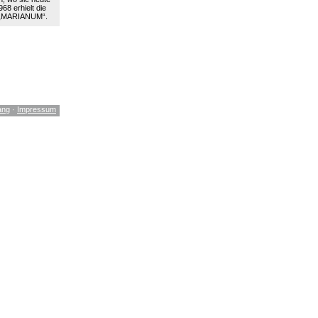
68 erhielt die
 „MARIANUM“.
ang
·
Impressum