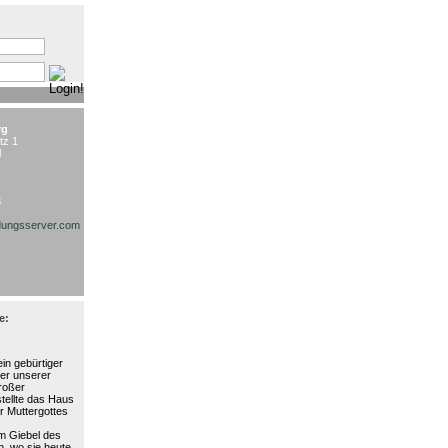
:
rg
tz 1
l
3
ungsserver.com
e:
in gebürtiger
ter unserer
großer
stellte das Haus
r Muttergottes
am Giebel des
, wo sie heute