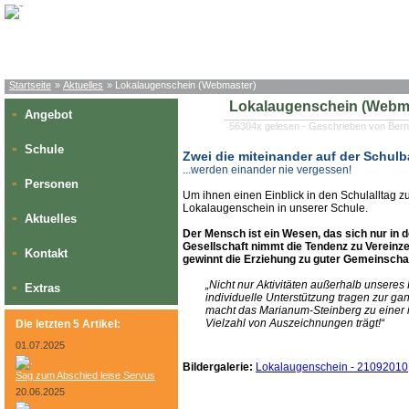
Startseite
»
Aktuelles
» Lokalaugenschein (Webmaster)
Lokalaugenschein (Webm
Angebot
»
56304x gelesen - Geschrieben von Bern
Schule
»
Zwei die miteinander auf der Schulb
...werden einander nie vergessen!
Personen
»
Um ihnen einen Einblick in den Schulalltag
Lokalaugenschein in unserer Schule.
Aktuelles
»
Der Mensch ist ein Wesen, das sich nur in d
Gesellschaft nimmt die Tendenz zu Vereinz
Kontakt
»
gewinnt die Erziehung zu guter Gemeinsch
„Nicht nur Aktivitäten außerhalb unser
Extras
»
individuelle Unterstützung tragen zur ga
macht das Marianum-Steinberg zu einer in
Vielzahl von Auszeichnungen trägt!“
Die letzten 5 Artikel:
01.07.2025
Bildergalerie:
Lokalaugenschein - 21092010
Sag zum Abschied leise Servus
20.06.2025