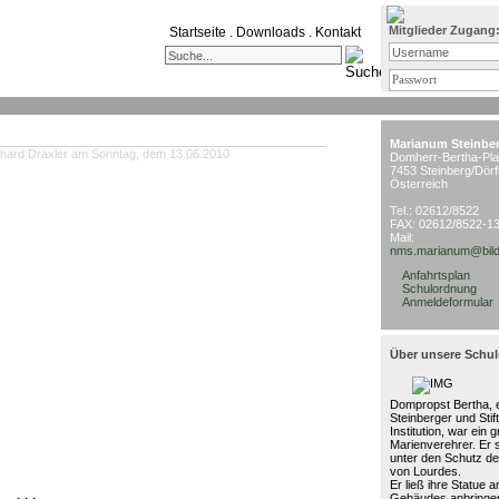
Mitglieder Zugang
Startseite
.
Downloads
.
Kontakt
Marianum Steinbe
hard Draxler am Sonntag, dem 13.06.2010
Domherr-Bertha-Pla
7453 Steinberg/Dörf
Österreich
Tel.: 02612/8522
FAX: 02612/8522-1
Mail:
nms.marianum@bild
Anfahrtsplan
Schulordnung
Anmeldeformular
Über unsere Schul
Dompropst Bertha, e
Steinberger und Stif
Institution, war ein 
Marienverehrer. Er 
unter den Schutz de
von Lourdes.
Er ließ ihre Statue 
Gebäudes anbringen