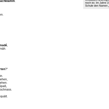
bachklamm
.
noch ist. Im Jahre 19
Schule den Namen
en.
Amadé
,
hmäh.
rten
?“
in.
sehen,
tehen.
Spaß,
tschnass.
quält.