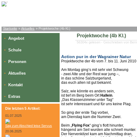
Startseite
»
Aktuelles
» Projektwoche (4b Kl.)
Projektwoche (4b Kl.)
Angebot
»
56304x gelesen - Geschrieben von Bern
Schule
»
Action pur in der Wagrainer Natur
Projektwoche der 4b vom 7. bis 11. Juni 2010
Personen
»
Am Montag ging’s mit sehr viel Schwung
Aktuelles
»
- zwei Alte und der Rest war jung –,
in das schöne Salzburgerland,
das euch allen ist gut bekannt.
Kontakt
»
Salz, wie könnte es anders sein,
ist tief im Berg beim Ort
Hallein
.
Extras
»
„Das Klassenzimmer unter Tag“
ist sehr interessant und für uns keine Plag.
Die letzten 5 Artikel:
So ging der erste Tag vorbei,
01.07.2025
am Dienstag kam die Nummer Zwei.
Beim „
Flying Fox
“ ging’s flott hinunter,
Sag zum Abschied leise Servus
hängend am Seil wurden alle schnell munter.
20.06.2025
Der Nervenkitzel kam am Nachmittag dran,