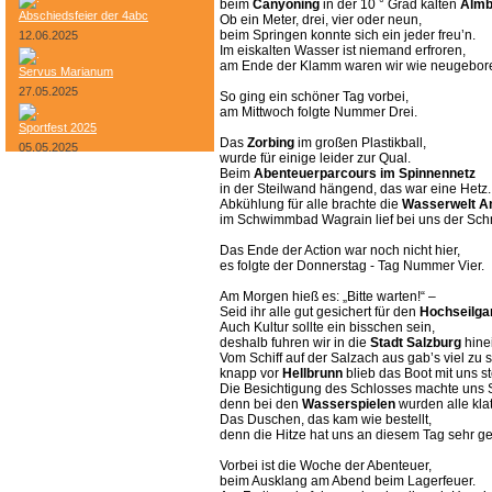
beim
Canyoning
in der 10 ° Grad kalten
Alm
Abschiedsfeier der 4abc
Ob ein Meter, drei, vier oder neun,
beim Springen konnte sich ein jeder freu’n.
12.06.2025
Im eiskalten Wasser ist niemand erfroren,
am Ende der Klamm waren wir wie neugebor
Servus Marianum
27.05.2025
So ging ein schöner Tag vorbei,
am Mittwoch folgte Nummer Drei.
Sportfest 2025
Das
Zorbing
im großen Plastikball,
05.05.2025
wurde für einige leider zur Qual.
Beim
Abenteuerparcours im Spinnennetz
Bundesheer-Tag
in der Steilwand hängend, das war eine Hetz.
Abkühlung für alle brachte die
Wasserwelt 
im Schwimmbad Wagrain lief bei uns der Sc
Das Ende der Action war noch nicht hier,
es folgte der Donnerstag - Tag Nummer Vier.
Am Morgen hieß es: „Bitte warten!“ –
Seid ihr alle gut gesichert für den
Hochseilga
Auch Kultur sollte ein bisschen sein,
deshalb fuhren wir in die
Stadt Salzburg
hine
Vom Schiff auf der Salzach aus gab’s viel zu 
knapp vor
Hellbrunn
blieb das Boot mit uns s
Die Besichtigung des Schlosses machte uns 
denn bei den
Wasserspielen
wurden alle kla
Das Duschen, das kam wie bestellt,
denn die Hitze hat uns an diesem Tag sehr ge
Vorbei ist die Woche der Abenteuer,
beim Ausklang am Abend beim Lagerfeuer.