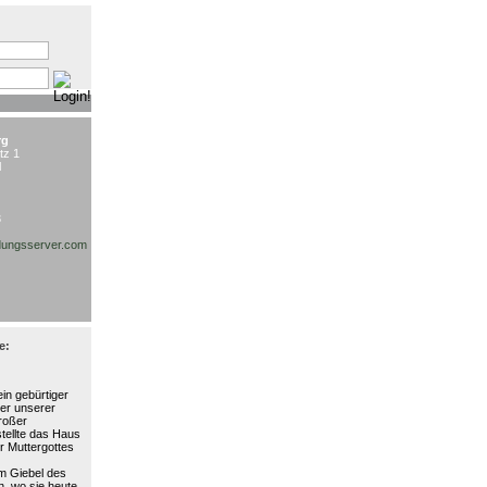
:
rg
tz 1
l
3
ungsserver.com
e:
in gebürtiger
ter unserer
großer
stellte das Haus
r Muttergottes
am Giebel des
, wo sie heute