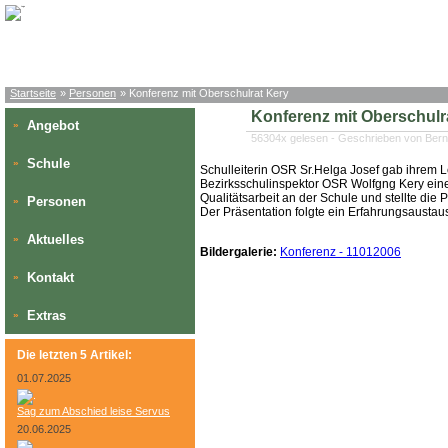
Startseite
»
Personen
» Konferenz mit Oberschulrat Kery
Konferenz mit Oberschulr
Angebot
»
56304x gelesen - Geschrieben von Bern
Schule
»
Schulleiterin OSR Sr.Helga Josef gab ihrem 
Bezirksschulinspektor OSR Wolfgng Kery eine
Qualitätsarbeit an der Schule und stellte die P
Personen
»
Der Präsentation folgte ein Erfahrungsausta
Aktuelles
»
Bildergalerie:
Konferenz - 11012006
Kontakt
»
Extras
»
Die letzten 5 Artikel:
01.07.2025
Sag zum Abschied leise Servus
20.06.2025