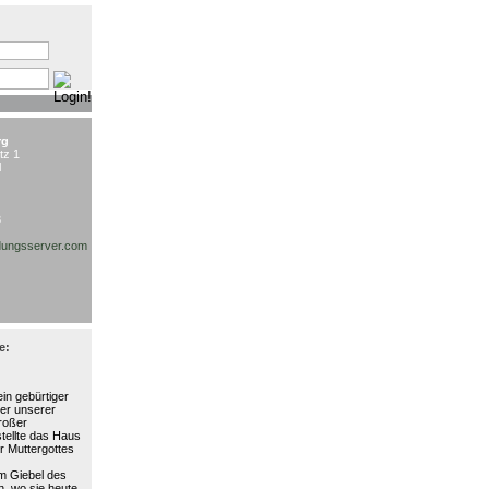
:
rg
tz 1
l
3
ungsserver.com
e:
in gebürtiger
ter unserer
großer
stellte das Haus
r Muttergottes
am Giebel des
, wo sie heute