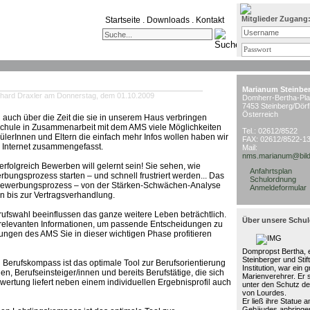
Mitglieder Zugang
Startseite
.
Downloads
.
Kontakt
Marianum Steinbe
hard Draxler am Donnerstag, dem 01.10.2009
Domherr-Bertha-Pla
7453 Steinberg/Dörf
Österreich
 auch über die Zeit die sie in unserem Haus verbringen
 Schule in Zusammenarbeit mit dem AMS viele Möglichkeiten
Tel.: 02612/8522
lerInnen und Eltern die einfach mehr Infos wollen haben wir
FAX: 02612/8522-1
m Internet zusammengefasst.
Mail:
nms.marianum@bild
 erfolgreich Bewerben will gelernt sein! Sie sehen, wie
Anfahrtsplan
ungsprozess starten – und schnell frustriert werden... Das
Schulordnung
 Bewerbungsprozess – von der Stärken-Schwächen-Analyse
Anmeldeformular
n bis zur Vertragsverhandlung.
erufswahl beeinflussen das ganze weitere Leben beträchtlich.
Über unsere Schul
e relevanten Informationen, um passende Entscheidungen zu
tungen des AMS Sie in dieser wichtigen Phase profitieren
Dompropst Bertha, e
Steinberger und Stif
 Berufskompass ist das optimale Tool zur Berufsorientierung
Institution, war ein 
en, Berufseinsteiger/innen und bereits Berufstätige, die sich
Marienverehrer. Er 
wertung liefert neben einem individuellen Ergebnisprofil auch
unter den Schutz de
von Lourdes.
Er ließ ihre Statue 
Gebäudes anbringen