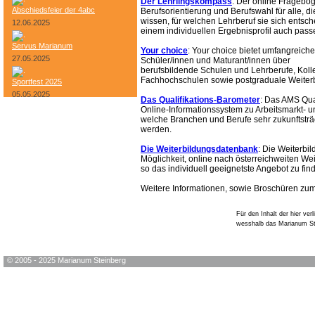
Der Lehrlingskompass
: Der online Fragebog
Abschiedsfeier der 4abc
Berufsorientierung und Berufswahl für alle, di
wissen, für welchen Lehrberuf sie sich entsc
12.06.2025
einem individuellen Ergebnisprofil auch pas
Servus Marianum
Your choice
: Your choice bietet umfangreiche
27.05.2025
Schüler/innen und Maturant/innen über
berufsbildende Schulen und Lehrberufe, Koll
Fachhochschulen sowie postgraduale Weiterb
Sportfest 2025
05.05.2025
Das Qualifikations-Barometer
: Das AMS Qual
Online-Informationssystem zu Arbeitsmarkt- un
Bundesheer-Tag
welche Branchen und Berufe sehr zukunftsträc
werden.
Die Weiterbildungsdatenbank
: Die Weiterbi
Möglichkeit, online nach österreichweiten We
so das individuell geeignetste Angebot zu fin
Weitere Informationen, sowie Broschüren zum
Für den Inhalt der hier ver
wesshalb das Marianum St
© 2005 - 2025 Marianum Steinberg