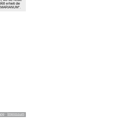
68 erhielt die
 „MARIANUM“.
ang
·
Impressum