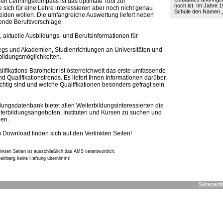
en Lehrlingskompass ist das optimale Tool zur
noch ist. Im Jahre 19
e sich für eine Lehre interessieren aber noch nicht genau
Schule den Namen
heiden wollen. Die umfangreiche Auswertung liefert neben
sende Berufsvorschläge.
, aktuelle Ausbildungs- und Berufsinformationen für
egs und Akademien, Studienrichtungen an Universitäten und
ildungsmöglichkeiten.
ifikations-Barometer ist österreichweit das erste umfassende
d Qualifikationstrends. Es liefert Ihnen Informationen darüber,
htig sind und welche Qualifikationen besonders gefragt sein
ldungsdatenbank bietet allen Weiterbildungsinteressierten die
iterbildungsangeboten, Instituten und Kursen zu suchen und
den.
 Download finden sich auf den Verlinkten Seiten!
linkten Seiten ist ausschließlich das AMS verantwortlich,
einberg keine Haftung übernimmt!
Seitenanf