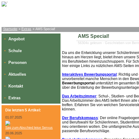
Startseite
»
Extras
» AMS Special!
AMS Special!
Angebot
»
56304x gelesen - Geschrieben von Bern
Schule
»
Da uns die Entwicklung unserer SchülerInnen
hinaus am Herzen liegt, bietet ihnen unsere
ins Berufsleben hineinzuschnuppern. Für Schü
Personen
»
hier einige Links zu nützlichen AMS-Seiten i
Aktuelles
»
Interaktives Bewerbungsportal
: Richtig und
unvorbereitet manche Menschen in den Bewerb
Bewerbungsportal
unterstützt im gesamten
Kontakt
»
über die Erstellung der Bewerbungsunterlage
Das Arbeitszimmer
: Schul-, Studien- und B
Extras
»
Das Arbeitszimmer des AMS liefert Ihnen all
treffen. Erfahren Sie von welchen Serviceleis
können.
Die letzten 5 Artikel:
01.07.2025
Der Berufskompass
: Der online Fragebogen
und Berufswahl für Schüler/innen, Student/inn
neu orientieren wollen. Die umfangreiche Aus
Sag zum Abschied leise Servus
passende Berufsvorschläge.
20.06.2025