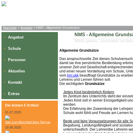
Startseite
»
Angebot
» NMS - Allgemeine Grundsätze
NMS - Allgemeine Grunds
Angebot
»
56305x gelesen - Geschrieben von Bern
Schule
»
Allgemeine Grundsätze
Das anspruchsvolle Ziel dieses Schulversuchs 
Personen
»
damit sie ihre persönliche Bestleistung erb
unserer Zeit und Gesellschaft entsprechend
Aktuelles
»
und einer neuen Vorstellung von Schule, Unt
vom
bm:ukk
beauftragt Grundsätze zu erarbei
Lehrens und Lernen führen soll.
Kontakt
»
Die wichtigsten
Grundsätze
:
Jedes Kind bestmöglich fördern
Extras
»
Im Zentrum des Unterrichts steht der einzel
Jedes Kind soll in seiner Einzigartigkeit 
werden.
Die letzten 5 Artikel:
Die Erfahrung der Zuwendung der Lehrperso
01.07.2025
Schule wohl fühlt und Freude am Lernen ha
Beste und faire Voraussetzungen für alle S
Sag zum Abschied leise Servus
Begabung, Leistungsfähigkeit und soziales
20.06.2025
unterschiedlich. Der Lehrer/die Lehrerin wi