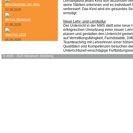
Lernangebot jedes Kind dort abzuholen ver
Abschiedsfeier der 4abc
seine Stärken erkennen und es individuell 
verbessert. Das Kind wird ein gesundes Se
12.06.2025
ermutigt.
Servus Marianum
Neue Lehr- und Lernkultur
27.05.2025
Der Unterricht in der NMS stellt eine neue
erfolgreichen Umsetzung einer neuen Lehr –
planen und gestalten den Unterricht geme
Sportfest 2025
auf Vermittlungsfähigkeit, Fachdidaktik, Di
05.05.2025
Teamteaching mit LehrerInnen einer höhere
Qualitäten und Kompetenzen besuchen die 
Bundesheer-Tag
Unterrichtszeit einschlägige Fortbildungsv
© 2005 - 2025 Marianum Steinberg