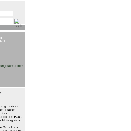
:
rg
tz 1
l
3
ungsserver.com
e:
in gebürtiger
ter unserer
großer
stellte das Haus
r Muttergottes
am Giebel des
, wo sie heute