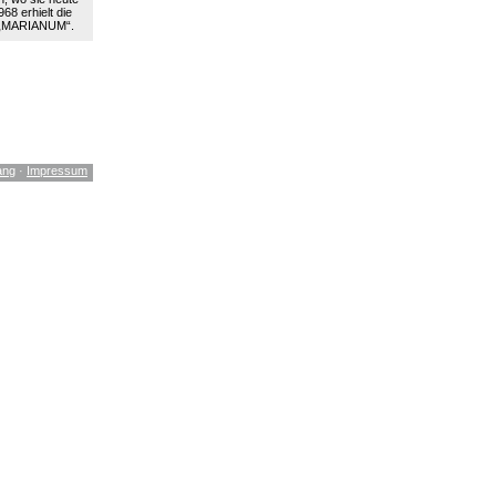
68 erhielt die
 „MARIANUM“.
ang
·
Impressum