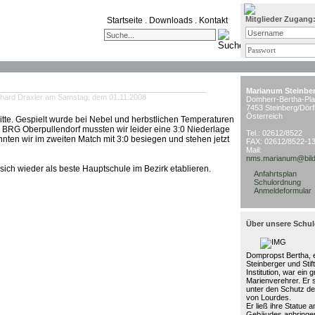
Mitglieder Zugang
Startseite
.
Downloads
.
Kontakt
Marianum Steinbe
nhard Draxler am Samstag, dem 01.11.2008
Domherr-Bertha-Pla
7453 Steinberg/Dörf
Österreich
itte. Gespielt wurde bei Nebel und herbstlichen Temperaturen
s BRG Oberpullendorf mussten wir leider eine 3:0 Niederlage
Tel.: 02612/8522
en wir im zweiten Match mit 3:0 besiegen und stehen jetzt
FAX: 02612/8522-1
Mail:
nms.marianum@bild
ich wieder als beste Hauptschule im Bezirk etablieren.
Anfahrtsplan
Schulordnung
Anmeldeformular
Über unsere Schul
Dompropst Bertha, e
Steinberger und Stif
Institution, war ein 
Marienverehrer. Er 
unter den Schutz de
von Lourdes.
Er ließ ihre Statue 
Gebäudes anbringen