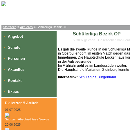
Startseite
»
Aktuelles
» Schülerliga Bezirk OP
Schülerliga Bezirk OP
Angebot
»
56309x gelesen - Geschrieben von Ber
Schule
»
Es gab die zweite Runde in der Schülerliga M
in Oberpullendorf. Im ersten Match gegen da
hinnehmen. Die Hauptschule Lockenhaus konnt
Personen
»
in der Aufstiegsrunde.
Im Frühjahr geht es im Landessüden weiter.
Aktuelles
»
Die Hauptschule Marianum Steinberg konnte s
Internetlink:
Schülerliga Burgenland
Kontakt
»
Extras
»
Die letzten 5 Artikel:
01.07.2025
Sag zum Abschied leise Servus
20.06.2025