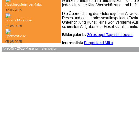
wahrzunehmen und zu unterstützen“, so die Sch
Abschiedsfeier der 4abc
jedes einzelne Kind Wertschätzung und Hilfes
12.06.2025
Die Überreichung des Gütesiegels in Anwese
Resch und des Landesschulinspektors Erwin 
Servus Marianum
Unterricht und Kunst , eine wohlverdiente Aus
27.05.2025
schönsten Aufgaben der Gesellschaft, nämlich
Bildergalerie:
Gütesiegel Tagesbetreuung
Sportfest 2025
05.05.2025
Internetlink:
Burgenland Mitte
© 2005 - 2025 Marianum Steinberg
Bundesheer-Tag