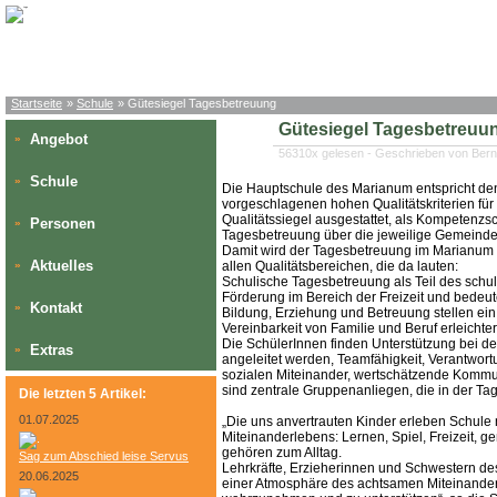
Startseite
»
Schule
» Gütesiegel Tagesbetreuung
Gütesiegel Tagesbetreuu
Angebot
»
56310x gelesen - Geschrieben von Ber
Schule
»
Die Hauptschule des Marianum entspricht den
vorgeschlagenen hohen Qualitätskriterien für
Qualitätssiegel ausgestattet, als Kompetenzsc
Personen
»
Tagesbetreuung über die jeweilige Gemeind
Damit wird der Tagesbetreuung im Marianum ei
Aktuelles
»
allen Qualitätsbereichen, die da lauten:
Schulische Tagesbetreuung als Teil des schul
Förderung im Bereich der Freizeit und bedeut
Kontakt
»
Bildung, Erziehung und Betreuung stellen ein 
Vereinbarkeit von Familie und Beruf erleichter
Die SchülerInnen finden Unterstützung bei de
Extras
»
angeleitet werden, Teamfähigkeit, Verantwort
sozialen Miteinander, wertschätzende Kommun
sind zentrale Gruppenanliegen, die in der 
Die letzten 5 Artikel:
01.07.2025
„Die uns anvertrauten Kinder erleben Schule n
Miteinanderlebens: Lernen, Spiel, Freizeit, 
gehören zum Alltag.
Sag zum Abschied leise Servus
Lehrkräfte, Erzieherinnen und Schwestern d
20.06.2025
einer Atmosphäre des achtsamen Miteinanders