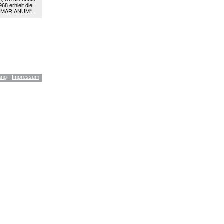
68 erhielt die
 „MARIANUM“.
ang
·
Impressum