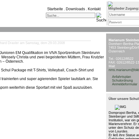
Mitglieder Zugang
Startseite
.
Downloads
.
Kontakt
Marianum Steinbe
nhard Draxler am Samstag, dem 29.03.2008
Domherr-Bertha-Pla
7453 Steinberg/Dörf
Österreich
Junioren EM Qualifikation im VIVA Sportzentrum Steinbrunn
 Wessely Christa und zwei begeisterten Müttern, Frau Krutzler
Tel.: 02612/8522
n – Österreich.
FAX: 02612/8522-1
Mail:
s Schul Package mit T-Shirts, Volleyball, Coach-Shirt und
nms.marianum@bild
Anfahrtsplan
trainierten und super agierenden Spieler lautstark an. Sie
Schulordnung
Anmeldeformular
sporn weiterhin diese Sportart mit viel Spaß auszuüben.
Über unsere Schul
Dompropst Bertha, e
Steinberger und Stif
Institution, war ein 
Marienverehrer. Er 
unter den Schutz de
von Lourdes.
Er ließ ihre Statue 
Gebäudes anbringen