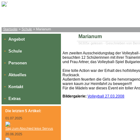
Startseite
»
Schule
» Marianum
Marianum
Angebot
»
56305x gelesen - Geschrieben von Ber
Schule
»
Am zweiten Ausscheidungstag der Volleyball-
besuchten 12 Schülerinnen mit ihrer Trainerin
und Frau Artner, das Volleyball-Spiel Bulgarie
Personen
»
Eine tolle Action war der Erhalt des hotVolley
Aktuelles
»
Rucksack.
Außerdem feuerten die Girls die hervorragend 
waren kaum zur Heimfahrt zu bewegen!!!
Kontakt
»
Für die Mädels war dieses Event ein toller An
Bildergalerie:
Volleyball 27.03.2008
Extras
»
Die letzten 5 Artikel:
01.07.2025
Sag zum Abschied leise Servus
20.06.2025