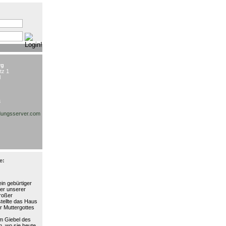
:
rg
tz 1
l
3
ungsserver.com
e:
in gebürtiger
ter unserer
großer
stellte das Haus
r Muttergottes
am Giebel des
, wo sie heute