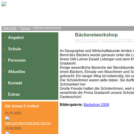
Startseite
»
Extras
» Bäckereiworkshop
Bäckereiworkshop
Angebot
»
56312x gelesen - Geschrieben von Bern
Schule
»
Im Geographie und Wirtschaftskunde lernten d
Beruf des Bäckers wurde genauer unter die L
Ihrem GW-Lehrer Ewald Lebinger und dem KV 
Personen
»
Gradwohl.
Einige wesentliche Bereiche der Berufskunde,
Aktuelles
»
eines Bäckers, Einsatz von Maschinen und Sc
gebracht. Ein langer Weg ist notwendig, bis 
Die SchülerInnen waren aktiv dabei. Sie durfte
Kontakt
»
Schmankerl her.
Große Freude hatten die Schüler/innen, weil
verwöhnte die Firma Gradwohl unsere Schüler/
Extras
»
Dankeschön!
Bildergalerie:
Backshop 2008
Die letzten 5 Artikel:
01.07.2025
Sag zum Abschied leise Servus
20.06.2025