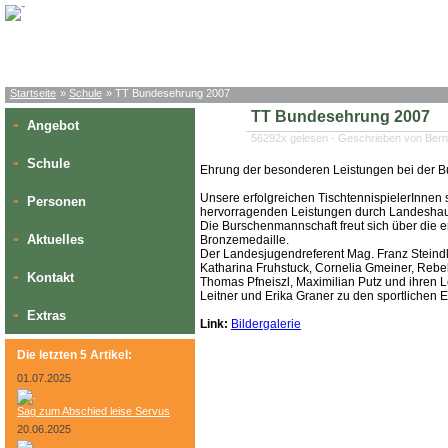
Startseite
»
Schule
» TT Bundesehrung 2007
TT Bundesehrung 2007
Angebot
»
56292x gelesen - Geschrieben von Ber
Schule
»
Ehrung der besonderen Leistungen bei der Bu
Unsere erfolgreichen TischtennispielerInnen 
Personen
»
hervorragenden Leistungen durch Landeshaupt
Die Burschenmannschaft freut sich über die 
Aktuelles
»
Bronzemedaille.
Der Landesjugendreferent Mag. Franz Steindl 
Katharina Fruhstuck, Cornelia Gmeiner, Rebek
Kontakt
»
Thomas Pfneiszl, Maximilian Putz und ihren 
Leitner und Erika Graner zu den sportlichen E
Extras
»
Link:
Bildergalerie
Die letzten 5 Artikel:
01.07.2025
Sag zum Abschied leise Servus
20.06.2025