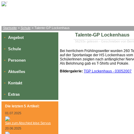
Startseite
»
Schule
» Talente-GP Lockenhaus
Talente-GP Lockenhaus
Angebot
»
56293x gelesen - Geschrieben von Bern
Schule
»
Bei herrlichem Frühlingswetter wurden 260 T
auf der Sportanlage der HS Lockenhaus vom P
SchülerInnen zeigten nach anfänglicher Nerv
Personen
»
Als Belohnung gab es T-Shirts und Pokale.
Bildergalerie:
TGP Lockenhaus - 03052007
Aktuelles
»
Kontakt
»
Extras
»
Die letzten 5 Artikel:
01.07.2025
Sag zum Abschied leise Servus
20.06.2025