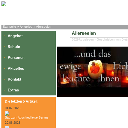
Startseite
»
Aktuelles
» Allerseelen
Allerseelen
Angebot
»
56297x gelesen - Geschrieben von Die
Schule
»
Personen
»
Aktuelles
»
Kontakt
»
Extras
»
Die letzten 5 Artikel:
01.07.2025
Sag zum Abschied leise Servus
20.06.2025