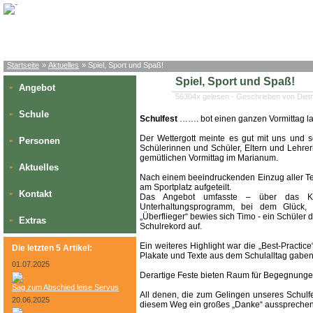
Startseite
»
Aktuelles
» Spiel, Sport und Spaß!
Spiel, Sport und Spaß!
Angebot
»
56304x gelesen - Geschrieben von Die
Schule
»
Schulfest
……. bot einen ganzen Vormittag l
Der Wettergott meinte es gut mit uns und 
Personen
»
Schülerinnen und Schüler, Eltern und Lehre
gemütlichen Vormittag im Marianum.
Aktuelles
»
Nach einem beeindruckenden Einzug aller Te
am Sportplatz aufgeteilt.
Kontakt
»
Das Angebot umfasste – über das Kul
Unterhaltungsprogramm, bei dem Glück, Ge
„Überflieger“ bewies sich Timo - ein Schüler 
Extras
»
Schulrekord auf.
Ein weiteres Highlight war die „Best-Practic
Die letzten 5 Artikel:
Plakate und Texte aus dem Schulalltag gaben
01.07.2025
Derartige Feste bieten Raum für Begegnungen
Sag zum Abschied leise Servus
All denen, die zum Gelingen unseres Schulf
20.06.2025
diesem Weg ein großes „Danke“ aussprechen