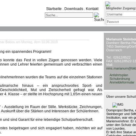
Mitglieder Zugang
Startseite
.
Downloads
.
Kontakt
Marianum Steinbe
tmar Babos am Montag, dem 10.06.2019
Domherr-Bertha-Pla
7453 Steinberg/Dörf
Österreich
ang ein
spannendes Programm
!
Tel.: 02612/8522
so konnte das Fest in vollen Zügen genossen werden. Viele
FAX: 02612/8522-1
rinnen und Lehrer feierten gemeinsam und verbrachten einen
Mail:
nms.marianum@bild
Anfahrtsplan
ilnehmerInnen wurden die Teams auf die einzelnen Stationen
Schulordnung
Anmeldeformular
inarische hinaus – ein anspruchsvolles Sport- und
schicklichkeit, Mut und Zielsicherheit gefragt war. Als
der 4. Klasse – er stellte im Hochsprung mit 1,65m einen neuen
Über unsere Schul
e“ - Ausstellung im Raum der Stille. Werkstücke, Zeichnungen,
Dompropst Bertha, e
 Auskunft über die Stärken und Interessen der SchülerInnen.
Steinberger und Stif
Institution, war ein 
 und sind Garant für eine lebendige Schulpartnerschaft.
Marienverehrer. Er 
unter den Schutz de
estes beigetragen und sich engagiert haben, möchten wir auf
von Lourdes.
.
Er ließ ihre Statue 
Gebäudes anbringen