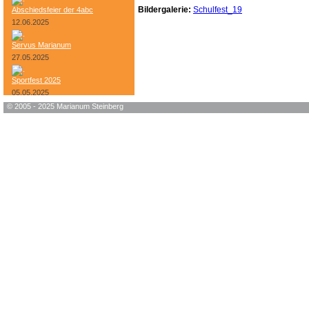
Bildergalerie:
Schulfest_19
Abschiedsfeier der 4abc
12.06.2025
Servus Marianum
27.05.2025
Sportfest 2025
05.05.2025
© 2005 - 2025 Marianum Steinberg
Bundesheer-Tag