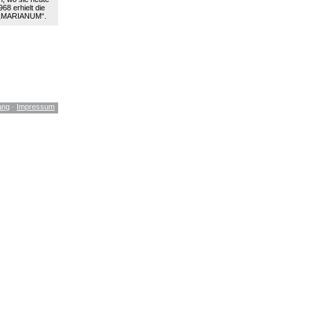
68 erhielt die
 „MARIANUM“.
ang
·
Impressum