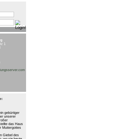
:
rg
tz 1
l
3
ungsserver.com
e:
in gebürtiger
ter unserer
großer
stellte das Haus
r Muttergottes
am Giebel des
, wo sie heute