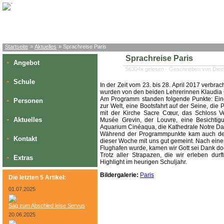
Startseite
»
Aktuelles
» Sprachreise Paris
Sprachreise Paris
Angebot
»
56304x gelesen - Geschrieben von Die
Schule
»
In der Zeit vom 23. bis 28. April 2017 verbra
wurden von den beiden Lehrerinnen Klaudia G
Am Programm standen folgende Punkte: Eine 
Personen
»
zur Welt, eine Bootsfahrt auf der Seine, die
mit der Kirche Sacre Cœur, das Schloss Ve
Aktuelles
»
Musée Grevin, der Louvre, eine Besichtig
Aquarium Cinéaqua, die Kathedrale Notre Da
Während der Programmpunkte kam auch der k
Kontakt
»
dieser Woche mit uns gut gemeint. Nach eine
Flughafen wurde, kamen wir Gott sei Dank do
Trotz aller Strapazen, die wir erleben dur
Extras
»
Highlight im heurigen Schuljahr.
Bildergalerie:
Paris
Die letzten 5 Artikel:
01.07.2025
Sag zum Abschied leise Servus
20.06.2025