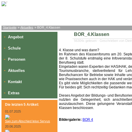
Startseite
»
Aktuelles
» BOR_4.Klassen
BOR_4.Klassen
Angebot
»
56304x gelesen - Geschrieben von Die
Schule
»
4. Klasse und was dann?
Im Rahmen des Klassenforums am 20. Septem
der 8. Schulstufe erstmalig eine Infoveranst
Personen
»
Berufsweg statt.
Eingeladen waren Experten der HAS/HAK, der 
Aktuelles
»
Tourismusbranche, stellvertretend für Le
Berufschancen für Betriebe sowie Inhalte u
wie Praxiswochen auch in der HAK und verän
Kontakt
»
Es gibt viele Möglichkeiten die passende we
Für beides gilt: Sich rechtzeitig Gedanken m
Extras
»
Dieses Angebot der Bildungs- und Berufsorie
nutzten die Gelegenheit, sich anschließ
auszutauschen. Diese gelungene Veranstalt
Die letzten 5 Artikel:
Klassen beschlossen.
01.07.2025
Bildergalerie:
BOR 4
Sag zum Abschied leise Servus
20.06.2025